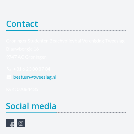
Contact
Groninger Studenten Beachvolleybal Vereniging Tweeslag
Blauwborgje 16
9747 AC Groningen
+31 6 23 80 87 04
bestuur@tweeslag.nl
KvK: 02084435
Social media