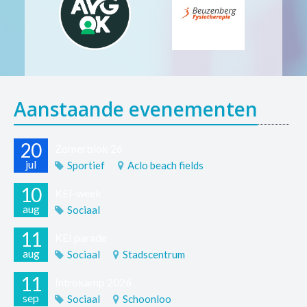
Aanstaande evenementen
20
Zomerblok 26
jul
Sportief
Aclo beach fields
10
KEI-week
aug
Sociaal
11
KEI parade
aug
Sociaal
Stadscentrum
11
Introkamp 2026
sep
Sociaal
Schoonloo