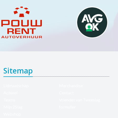
Sitemap
Lidmaatschap
Merchandise
Actueel
Contact
Teams
Vrienden van Tweeslag
Mijn 2Slag
formulier
Webshop