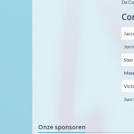
De Co
Com
Jacc
Jorr
Sten
Menn
Vict
Jurn
Onze sponsoren