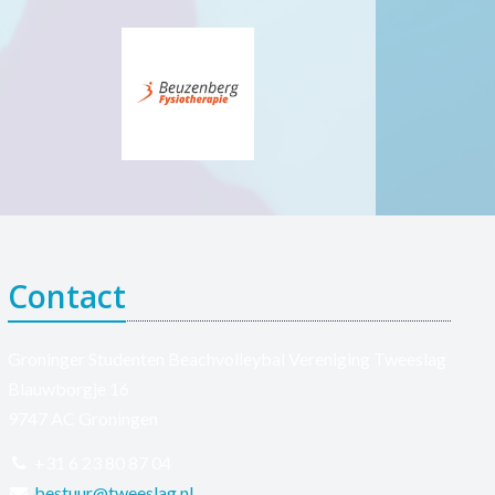
Contact
Groninger Studenten Beachvolleybal Vereniging Tweeslag
Blauwborgje 16
9747 AC Groningen
+31 6 23 80 87 04
bestuur@tweeslag.nl