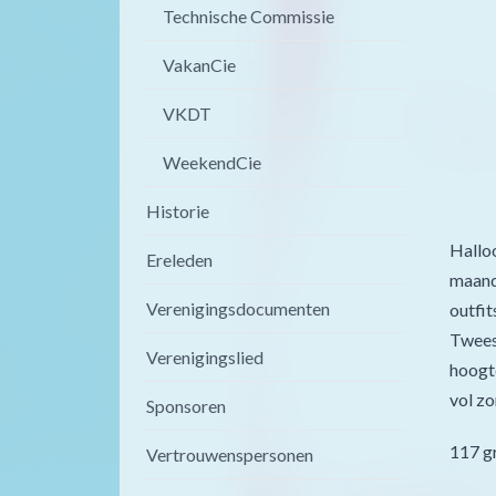
Technische Commissie
VakanCie
VKDT
WeekendCie
Historie
Halloo
Ereleden
maand 
Verenigingsdocumenten
outfit
Tweesl
Verenigingslied
hoogte
vol zo
Sponsoren
117 gr
Vertrouwenspersonen