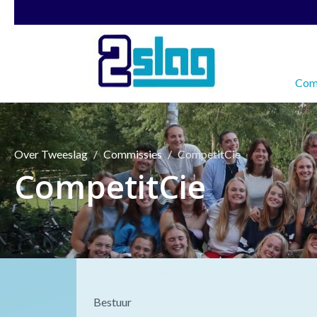
Comm
Over Tweeslag
Commissies
CompetitCie
CompetitCie
Bestuur