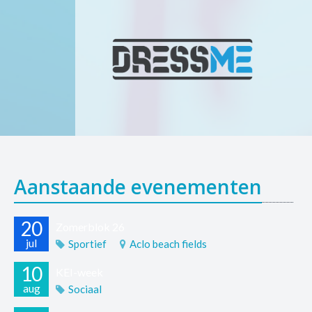
Aanstaande evenementen
20
Zomerblok 26
jul
Sportief
Aclo beach fields
10
KEI-week
aug
Sociaal