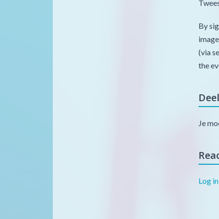
Tweesl
By sig
images
(via s
the ev
Dee
Je mo
Reac
Log in