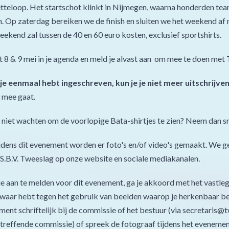
tteloop. Het startschot klinkt in Nijmegen, waarna honderden tea
. Op zaterdag bereiken we de finish en sluiten we het weekend af me
ekend zal tussen de 40 en 60 euro kosten, exclusief sportshirts.
et 8 & 9 mei in je agenda en meld je alvast aan om mee te doen met
e je eenmaal hebt ingeschreven, kun je je niet meer uitschrijven
s mee gaat.
 niet wachten om de voorlopige Bata-shirtjes te zien? Neem dan s
jdens dit evenement worden er foto's en/of video's gemaakt. We g
S.B.V. Tweeslag op onze website en sociale mediakanalen.
e aan te melden voor dit evenement, ga je akkoord met het vastleg
waar hebt tegen het gebruik van beelden waarop je herkenbaar be
ent schriftelijk bij de commissie of het bestuur (via secretaris@t
reffende commissie) of spreek de fotograaf tijdens het evenement