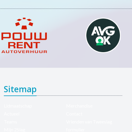
Sitemap
Lidmaatschap
Merchandise
Actueel
Contact
Teams
Vrienden van Tweeslag
Mijn 2Slag
formulier