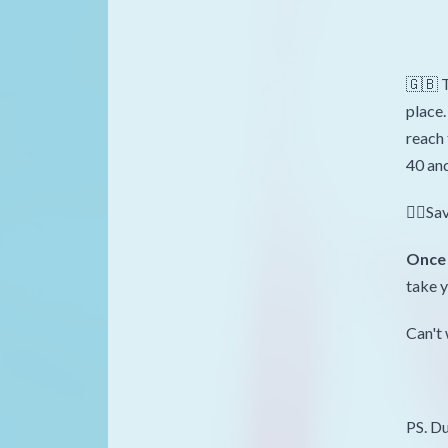
🇬🇧 T
place.
reach 
40 and
👉🏻Sa
Once 
take y
Can't 
PS. Du