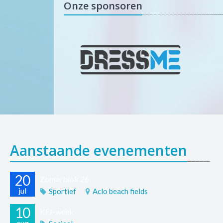
Onze sponsoren
Aanstaande evenementen
20
Zomerblok 26
jul
Sportief
Aclo beach fields
10
KEI-week
aug