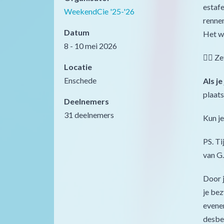
estafe
WeekendCie '25-'26
rennen
Datum
Het we
8 - 10 mei 2026
👉🏻 Z
Locatie
Enschede
Als j
plaat
Deelnemers
31 deelnemers
Kun je
PS. Ti
van G.
Door j
je bez
evenem
desbet