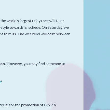
he world’s largest relay race will take
y-style towards Enschede. On Saturday, we
ant to miss. The weekend will cost between
ion.
However, you may find someone to
e
!
erial for the promotion of G.S.B.V.