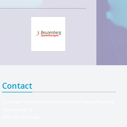
Contact
Groninger Studenten Beachvolleybal Vereniging Tweeslag
Blauwborgje 16
9747 AC Groningen