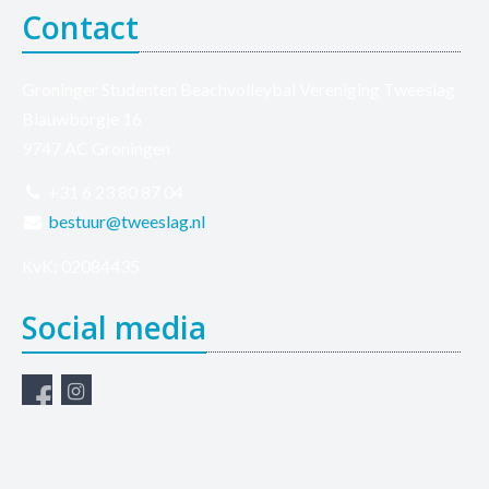
Contact
Groninger Studenten Beachvolleybal Vereniging Tweeslag
Blauwborgje 16
9747 AC Groningen
+31 6 23 80 87 04
bestuur@tweeslag.nl
KvK: 02084435
Social media