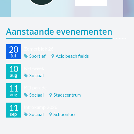
Aanstaande evenementen
20
Zomerblok 26
jul
Sportief
Aclo beach fields
10
KEI-week
aug
Sociaal
11
KEI parade
aug
Sociaal
Stadscentrum
11
Introkamp 2026
sep
Sociaal
Schoonloo