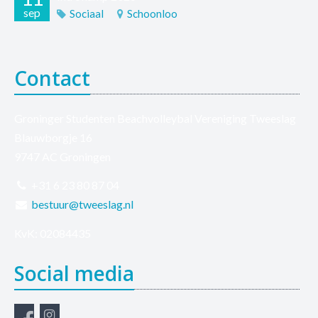
sep
Sociaal
Schoonloo
Contact
Groninger Studenten Beachvolleybal Vereniging Tweeslag
Blauwborgje 16
9747 AC Groningen
+31 6 23 80 87 04
bestuur@tweeslag.nl
KvK: 02084435
Social media