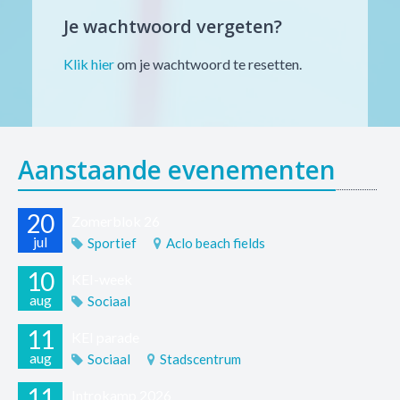
Je wachtwoord vergeten?
Klik hier
om je wachtwoord te resetten.
Aanstaande evenementen
20
Zomerblok 26
jul
Sportief
Aclo beach fields
10
KEI-week
aug
Sociaal
11
KEI parade
aug
Sociaal
Stadscentrum
11
Introkamp 2026