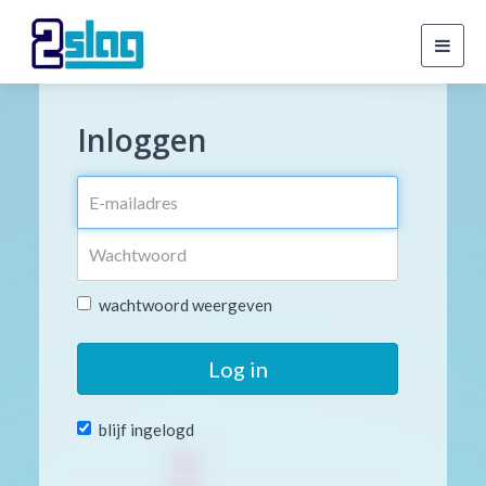
Toggl
navig
Inloggen
wachtwoord weergeven
Log in
blijf ingelogd