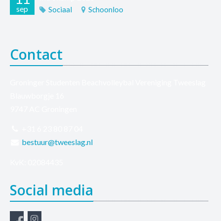
sep
Sociaal
Schoonloo
Contact
Groninger Studenten Beachvolleybal Vereniging Tweeslag
Blauwborgje 16
9747 AC Groningen
+31 6 23 80 87 04
bestuur@tweeslag.nl
KvK: 02084435
Social media