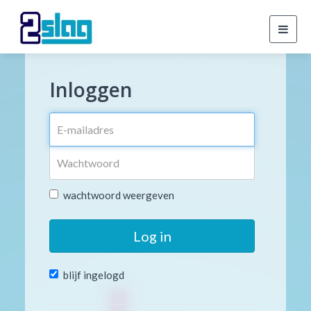
Toggl
navig
Inloggen
wachtwoord weergeven
Log in
blijf ingelogd