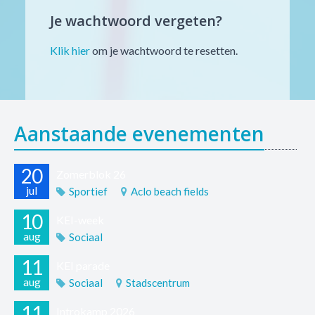
Je wachtwoord vergeten?
Klik hier
om je wachtwoord te resetten.
Aanstaande evenementen
20
Zomerblok 26
jul
Sportief
Aclo beach fields
10
KEI-week
aug
Sociaal
11
KEI parade
aug
Sociaal
Stadscentrum
11
Introkamp 2026