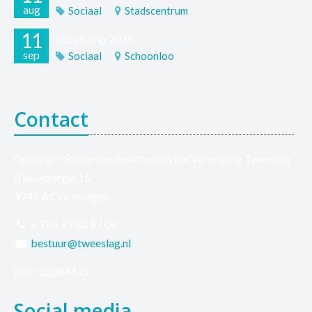
aug
Sociaal
Stadscentrum
11
Introkamp 2026
sep
Sociaal
Schoonloo
Contact
Groninger Studenten Beachvolleybal Vereniging Tweeslag
Blauwborgje 16
9747 AC Groningen
+31 6 23 80 87 04
bestuur@tweeslag.nl
KvK: 02084435
Social media